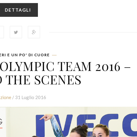
DETTAGLI
ERI E UN PO' DI CUORE
OLYMPIC TEAM 2016 –
 THE SCENES
zione
/ 31 Luglio 2016