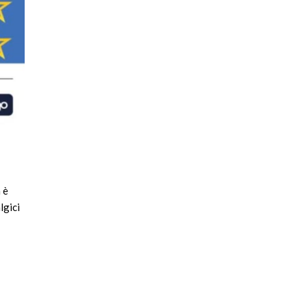
 è
lgici