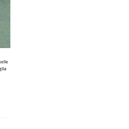
xelle
glia