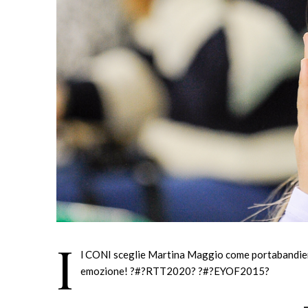
I
l CONI sceglie Martina Maggio come portabandiera
emozione! ?#?RTT2020? ?#?EYOF2015?