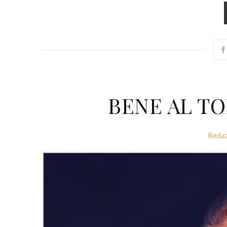
BENE AL T
Reda