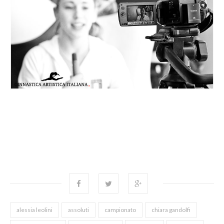
alessia leolini
assoluti
campionato
chiara gandolfi