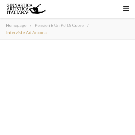
Homepage
/
Pensieri E Un Po' Di Cuore
/
Interviste Ad Ancona