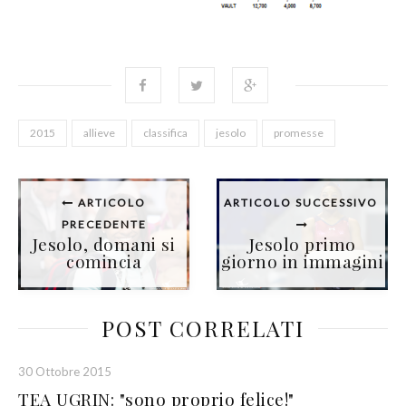
2015
allieve
classifica
jesolo
promesse
ARTICOLO
ARTICOLO SUCCESSIVO
PRECEDENTE
Jesolo, domani si
Jesolo primo
comincia
giorno in immagini
POST CORRELATI
30 Ottobre 2015
TEA UGRIN: "sono proprio felice!"