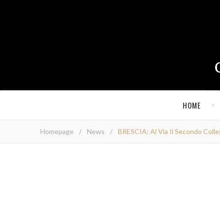
HOME
Homepage
/
News
/
BRESCIA: Al Via Il Secondo Colle