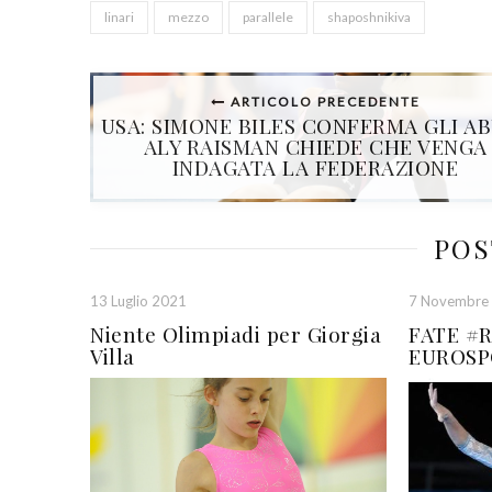
linari
mezzo
parallele
shaposhnikiva
ARTICOLO PRECEDENTE
USA: SIMONE BILES CONFERMA GLI AB
ALY RAISMAN CHIEDE CHE VENGA
INDAGATA LA FEDERAZIONE
POS
13 Luglio 2021
7 Novembre
Niente Olimpiadi per Giorgia
FATE #R
Villa
EUROSP