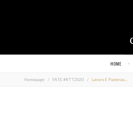
HOME
Homepage
/
FATE #RTT2020
/
Lavoro E Pazienza…