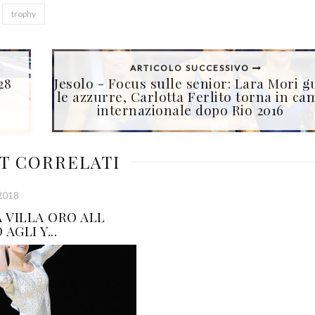
trophy
ARTICOLO SUCCESSIVO
28
Jesolo - Focus sulle senior: Lara Mori g
le azzurre, Carlotta Ferlito torna in c
internazionale dopo Rio 2016
T CORRELATI
2018
 VILLA ORO ALL
AGLI Y...