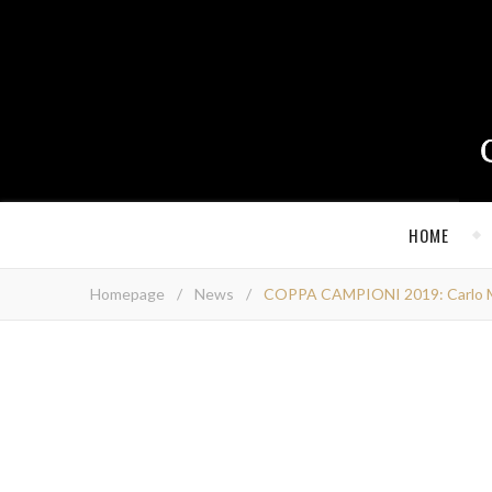
HOME
Homepage
/
News
/
COPPA CAMPIONI 2019: Carlo Ma