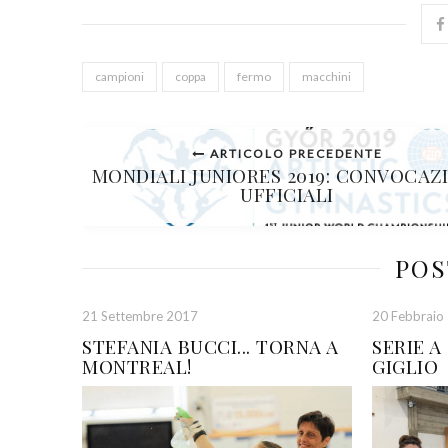
campioni
coppa
fermo
macchini
ARTICOLO PRECEDENTE
MONDIALI JUNIORES 2019: CONVOCAZ
UFFICIALI
POS
21 Settembre 2017
20 Febbraio
STEFANIA BUCCI... TORNA A
SERIE A
MONTREAL!
GIGLIO