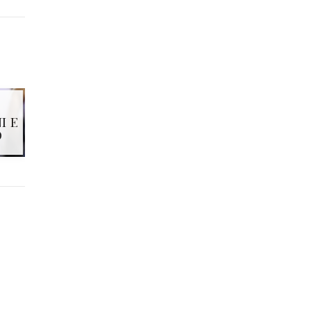
I E
O