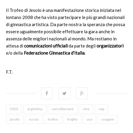
Il Trofeo di Jesolo è una manifestazione storica iniziata nel
lontano 2008 che ha visto partecipare le più grandi nazionali
di ginnastica artistica. Da parte nostra la speranza che possa
essere ugualmente possibile effettuare la gara anche in
assenza delle migliori nazionali al mondo. Ma restiamo in
attesa di
comunicazioni ufficiali
da parte degli
organizzatori
e/o della
Federazione
Ginnastica d’Italia
.
F.T.
2020
argentina
cancellazione
cina
cup
jesolo
russia
trofeo
trophy
usa
usagym