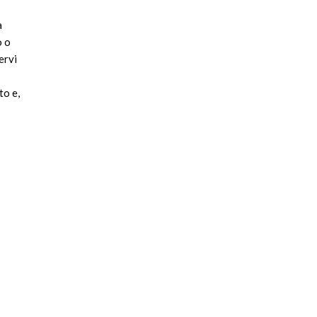
a
o o
ervi
to e,