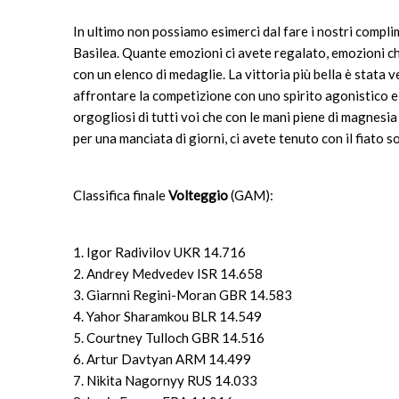
In ultimo non possiamo esimerci dal fare i nostri complim
Basilea. Quante emozioni ci avete regalato, emozioni c
con un elenco di medaglie. La vittoria più bella è stata 
affrontare la competizione con uno spirito agonistico 
orgogliosi di tutti voi che con le mani piene di magnesia
per una manciata di giorni, ci avete tenuto con il fiato s
Classifica finale
Volteggio
(GAM):
1. Igor Radivilov UKR 14.716
2. Andrey Medvedev ISR 14.658
3. Giarnni Regini-Moran GBR 14.583
4. Yahor Sharamkou BLR 14.549
5. Courtney Tulloch GBR 14.516
6. Artur Davtyan ARM 14.499
7. Nikita Nagornyy RUS 14.033