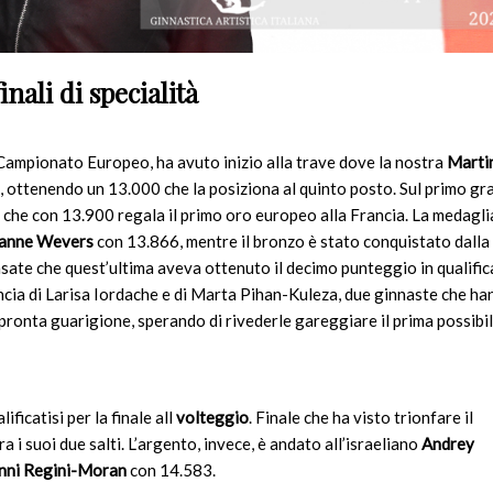
nali di specialità
e Campionato Europeo, ha avuto inizio alla trave dove la nostra
Marti
e, ottenendo un 13.000 che la posiziona al quinto posto. Sul primo gr
che con 13.900 regala il primo oro europeo alla Francia. La medagli
anne Wevers
con 13.866, mentre il bronzo è stato conquistato dalla
ate che quest’ultima aveva ottenuto il decimo punteggio in qualific
uncia di Larisa Iordache e di Marta Pihan-Kuleza, due ginnaste che h
pronta guarigione, sperando di rivederle gareggiare il prima possibil
ificatisi per la finale all
volteggio
. Finale che ha visto trionfare il
 i suoi due salti. L’argento, invece, è andato all’israeliano
Andrey
nni Regini-Moran
con 14.583.