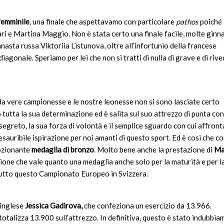
femminile
, una finale che aspettavamo con particolare
pathos
poiché
i e Martina Maggio. Non è stata certo una finale facile, molte ginn
nasta russa Viktoriia Listunova, oltre all’infortunio della francese
agonale. Speriamo per lei che non si tratti di nulla di grave e di rive
da vere campionesse e le nostre leonesse non si sono lasciate certo
tutta la sua determinazione ed è salita sul suo attrezzo di punta con
segreto, la sua forza di volontà e il semplice sguardo con cui affront
auribile ispirazione per noi amanti di questo sport. Ed è così che con
mozionante
medaglia di bronzo
. Molto bene anche la prestazione di
Ma
zione che vale quanto una medaglia anche solo per la maturità e per l
tutto questo Campionato Europeo in Svizzera.
’inglese
Jessica Gadirova,
che confeziona un esercizio da 13.966.
totalizza 13.900 sull’attrezzo. In definitiva, questo è stato indubbi