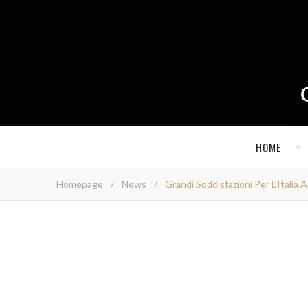
HOME
Homepage
/
News
/
Grandi Soddisfazioni Per L’Italia A