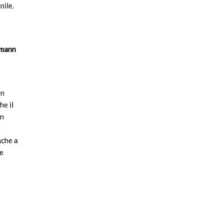
nile.
umann
on
he il
un
nche a
ne