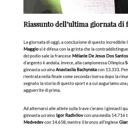
Riassunto dell’ultima giornata di fi
La giornata di oggi, a conclusione di questo incredibil
Maggio
si è difesa con la grinta che la contraddistingu
del podio sale la francese
Mélanie De Jesus Dos Santos
d’argento è andata, invece, alla campionessa Olimpica
S
ginnasta ucraina
Anastasiia Bachynska
con 13.333. Pens
rientrata nella finale come seconda riserva dopo la rin
segnato la storia di questo sport e a cui auguriamo una 
agguerrite di prima.
Ad alternarsi alle atlete sulla trave c’erano i ginnasti qual
ginnasta ucraino
Igor Radivilov
con una media 14.716 tra
Medvedev
con 14.658, mentre il bronzo all’inglese
Giar