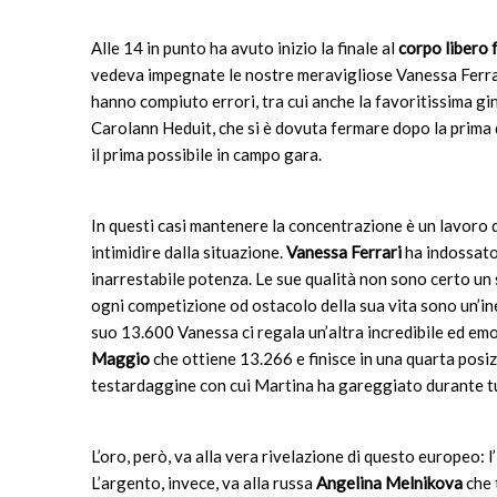
Alle 14 in punto ha avuto inizio la finale al
corpo libero 
vedeva impegnate le nostre meravigliose Vanessa Ferrar
hanno compiuto errori, tra cui anche la favoritissima gin
Carolann Heduit, che si è dovuta fermare dopo la prima di
il prima possibile in campo gara.
In questi casi mantenere la concentrazione è un lavoro 
intimidire dalla situazione.
Vanessa Ferrari
ha indossato 
inarrestabile potenza. Le sue qualità non sono certo un 
ogni competizione od ostacolo della sua vita sono un’ines
suo 13.600 Vanessa ci regala un’altra incredibile ed e
Maggio
che ottiene 13.266 e finisce in una quarta posi
testardaggine con cui Martina ha gareggiato durante 
L’oro, però, va alla vera rivelazione di questo europeo: l
L’argento, invece, va alla russa
Angelina Melnikova
che 