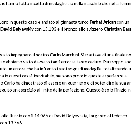
che hanno fatto incetta di medaglie sia nella maschile che nella femmi
 L’oro in questo caso è andato al ginnasta turco
Ferhat Arican
con un
David Belyavskiy
con 15.133 e il bronzo allo svizzero
Christian Ba
visto impegnato il nostro
Carlo Macchini
. Si trattava di una finale n
ti e abbiamo visto davvero tanti errori e tante cadute. Purtroppo anc
uto un errore che ha infranto i suoi sogni di medaglia, totalizzando 
ca in questi casi è inevitabile, ma sono proprio queste esperienze a
ro Carlo ha dimostrato di essere un guerriero e di poter dire la sua a
eseguito un esercizio al limite della perfezione. Questo è solo l’inizio, 
alla Russia con il 14.066 di David Belyavskiy, l’argento al tedesco
 con 13.766.