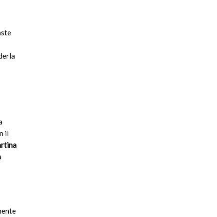
aste
derla
a
 il
rtina
a
amente