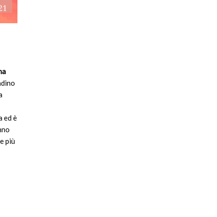
na
adino
a
a ed è
anno
e più