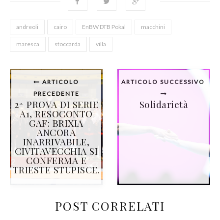
andreoli
cairo
EnBW DTB Pokal
macchini
maresca
stoccarda
villa
ARTICOLO
ARTICOLO SUCCESSIVO
PRECEDENTE
2^ PROVA DI SERIE
Solidarietà
A1, RESOCONTO
GAF: BRIXIA
ANCORA
INARRIVABILE,
CIVITAVECCHIA SI
CONFERMA E
TRIESTE STUPISCE.
POST CORRELATI