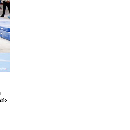
o
mbio