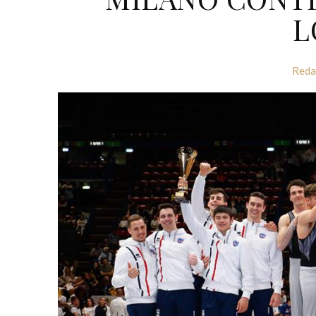
L
Reda