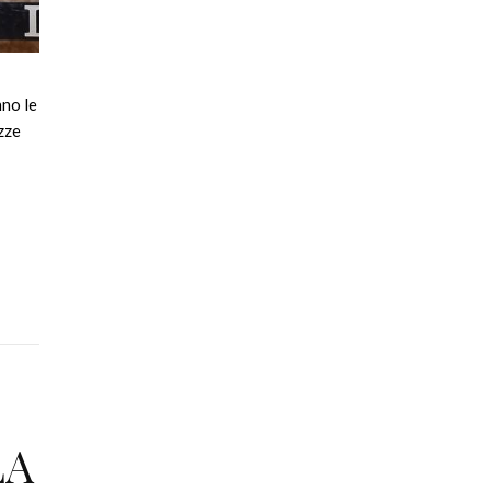
nno le
zze
LA