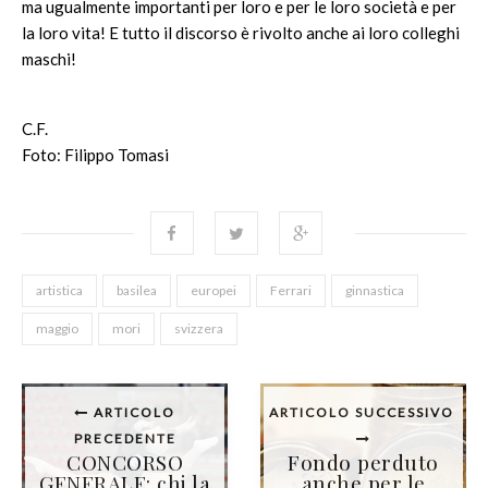
ma ugualmente importanti per loro e per le loro società e per
la loro vita! E tutto il discorso è rivolto anche ai loro colleghi
maschi!
C.F.
Foto: Filippo Tomasi
artistica
basilea
europei
Ferrari
ginnastica
maggio
mori
svizzera
ARTICOLO
ARTICOLO SUCCESSIVO
PRECEDENTE
CONCORSO
Fondo perduto
GENERALE: chi la
anche per le