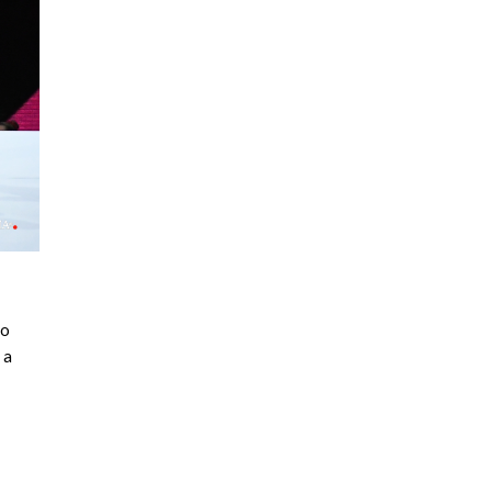
no
 a