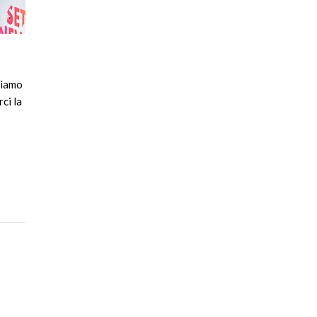
biamo
ci la