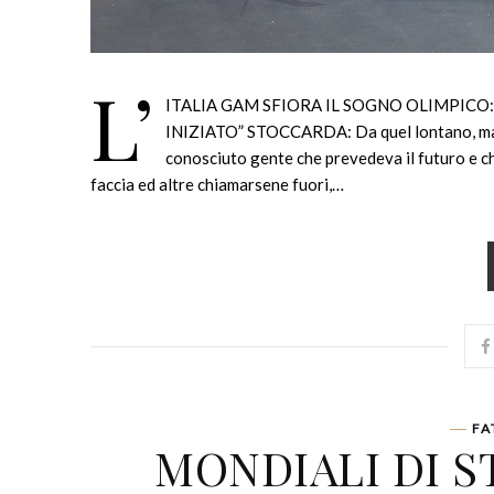
L’
ITALIA GAM SFIORA IL SOGNO OLIMPIC
INIZIATO” STOCCARDA: Da quel lontano, ma n
conosciuto gente che prevedeva il futuro e c
faccia ed altre chiamarsene fuori,…
FA
MONDIALI DI S