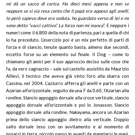
mi dà un sacco di carica. Ha dieci mesi appena e non so
neppure se si sia resa conto che il papà era appeso agli anelli.
Io però sapevo dove era seduta, ho guardato verso di lei e mi
sono detto “vacci cattivo”. La forza non mi manca
”. E neppure i
numeri come il 6.800 della nota di partenza, pari a quella di chi
lo ha preceduto. L’esercizio poi è un mix perfetto di parti di
forza e di slancio, tenute quanto basta, almeno due secondi,
eccetto forse su un elemento sul finale. Il Dog – come lo
chiamano gli amici per il suo approccio deciso sulle cose che
fa, da vero cagnaccio – sale sul castello assistito da Maurizio
Allievi, il tecnico che aveva già vinto l’oro alla sbarra con
Cassina, nel 2004. L’azzurro afferra gli anelli e parte con un
Azarian all’orizzontale, seguito da una F da 0.60, l’Azarian alla
rondine. Slancio appoggio dorsale alla croce verticale, slancio
appoggio dorsale all’orizzontale e poi lo Jonasson. Slancio
appoggio dorsale alla rondine, Nakayama, ancora un Azarian
prima dello slancio appoggio dietro alla verticale. Doppio
salto dorsale teso con un avvitamento e al momento di
posarsi in terra, piccolo passo in avanti da mangiarsi le mani.