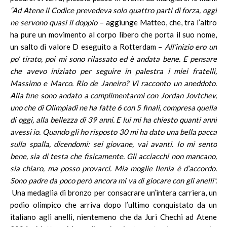
“Ad Atene il Codice prevedeva solo quattro parti di forza, oggi
ne servono quasi il doppio
– aggiunge Matteo, che, tra l’altro
ha pure un movimento al corpo libero che porta il suo nome,
un salto di valore D eseguito a Rotterdam –
All’inizio ero un
po’ tirato, poi mi sono rilassato ed è andata bene. E pensare
che avevo iniziato per seguire in palestra i miei fratelli,
Massimo e Marco. Rio de Janeiro? Vi racconto un aneddoto.
Alla fine sono andato a complimentarmi con Jordan Jovtchev,
uno che di Olimpiadi ne ha fatte 6 con 5 finali, compresa quella
di oggi, alla bellezza di 39 anni. E lui mi ha chiesto quanti anni
avessi io. Quando gli ho risposto 30 mi ha dato una bella pacca
sulla spalla, dicendomi: sei giovane, vai avanti. Io mi sento
bene, sia di testa che fisicamente. Gli acciacchi non mancano,
sia chiaro, ma posso provarci. Mia moglie Ilenia è d’accordo.
Sono padre da poco però ancora mi va di giocare con gli anelli”.
Una medaglia di bronzo per consacrare un’intera carriera, un
podio olimpico che arriva dopo l’ultimo conquistato da un
italiano agli anelli, nientemeno che da Juri Chechi ad Atene