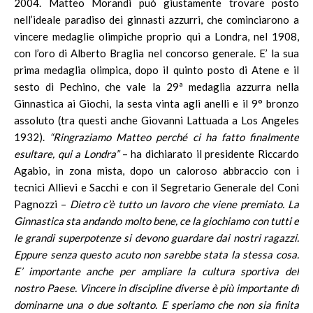
2004. Matteo Morandi può giustamente trovare posto
nell’ideale paradiso dei ginnasti azzurri, che cominciarono a
vincere medaglie olimpiche proprio qui a Londra, nel 1908,
con l’oro di Alberto Braglia nel concorso generale. E’ la sua
prima medaglia olimpica, dopo il quinto posto di Atene e il
sesto di Pechino, che vale la 29ª medaglia azzurra nella
Ginnastica ai Giochi, la sesta vinta agli anelli e il 9° bronzo
assoluto (tra questi anche Giovanni Lattuada a Los Angeles
1932).
“Ringraziamo Matteo perché ci ha fatto finalmente
esultare, qui a Londra”
– ha dichiarato il presidente Riccardo
Agabio, in zona mista, dopo un caloroso abbraccio con i
tecnici Allievi e Sacchi e con il Segretario Generale del Coni
Pagnozzi –
Dietro c’è tutto un lavoro che viene
premiato. La
Ginnastica sta andando molto bene, ce la giochiamo con tutti e
le grandi superpotenze si devono guardare dai nostri ragazzi.
Eppure senza questo acuto non sarebbe stata la stessa cosa.
E’ importante anche per ampliare la cultura sportiva del
nostro Paese. Vincere in discipline diverse è più importante di
dominarne una o due soltanto. E speriamo che non sia finita