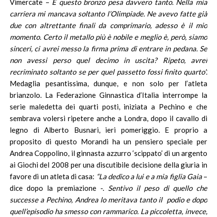
Vimercate –
E questo bronzo pesa davvero tanto. Nella mia
carriera mi mancava soltanto l’Olimpiade. Ne avevo fatte già
due con altrettante finali da comprimario, adesso è il mio
momento. Certo il metallo più è nobile e meglio è, però, siamo
sinceri, ci avrei messo la firma prima di entrare in pedana. Se
non avessi perso quel decimo in uscita? Ripeto, avrei
recriminato soltanto se per quel passetto fossi finito quarto”.
Medaglia pesantissima, dunque, e non solo per l’atleta
brianzolo. La Federazione Ginnastica d’Italia interrompe la
serie maledetta dei quarti posti, iniziata a Pechino e che
sembrava volersi ripetere anche a Londra, dopo il cavallo di
legno di Alberto Busnari, ieri pomeriggio. E proprio a
proposito di questo Morandi ha un pensiero speciale per
Andrea Coppolino, il ginnasta azzurro ‘scippato’ di un argento
ai Giochi del 2008 per una discutibile decisione della giuria in
favore di un atleta di casa:
“La dedico a lui
e a mia figlia Gaia
–
dice dopo la premiazione -.
Sentivo il peso di quello che
successe a Pechino, Andrea lo meritava tanto il podio e dopo
quell’episodio ha smesso con rammarico. La piccoletta, invece,