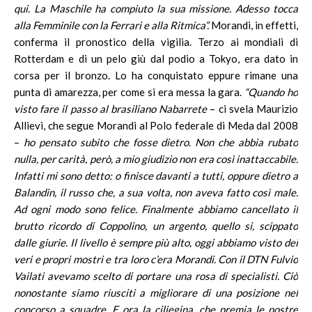
qui. La Maschile ha compiuto la sua missione. Adesso tocca
alla Femminile con la Ferrari e alla Ritmica”.
Morandi, in effetti,
conferma il pronostico della vigilia. Terzo ai mondiali di
Rotterdam e di un pelo giù dal podio a Tokyo, era dato in
corsa per il bronzo. Lo ha conquistato eppure rimane una
punta di amarezza, per come si era messa la gara.
“Quando ho
visto fare il passo al brasiliano Nabarrete
– ci svela Maurizio
Allievi, che segue Morandi al Polo federale di Meda dal 2008
–
ho pensato subito che fosse dietro. Non che abbia rubato
nulla, per carità, però, a mio giudizio non era così inattaccabile.
Infatti mi sono detto: o finisce davanti a tutti, oppure dietro a
Balandin, il russo che, a sua volta, non aveva fatto così male.
Ad ogni modo sono felice. Finalmente abbiamo cancellato il
brutto ricordo di Coppolino, un argento, quello si, scippato
dalle giurie. Il livello è sempre più alto, oggi abbiamo visto dei
veri e propri mostri e tra loro c’era Morandi. Con il DTN Fulvio
Vailati avevamo scelto di portare una rosa di specialisti. Ciò
nonostante siamo riusciti a migliorare di una posizione nel
concorso a squadre. E ora la ciliegina, che premia le nostre