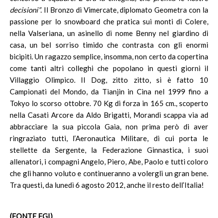
decisioni”
. Il Bronzo di Vimercate, diplomato Geometra con la
passione per lo snowboard che pratica sui monti di Colere,
nella Valseriana, un asinello di nome Benny nel giardino di
casa, un bel sorriso timido che contrasta con gli enormi
bicipiti. Un ragazzo semplice, insomma, non certo da copertina
come tanti altri colleghi che popolano in questi giorni il
Villaggio Olimpico. Il Dog, zitto zitto, si è fatto 10
Campionati del Mondo, da Tianjin in Cina nel 1999 fino a
Tokyo lo scorso ottobre. 70 Kg di forza in 165 cm., scoperto
nella Casati Arcore da Aldo Brigatti, Morandi scappa via ad
abbracciare la sua piccola Gaia, non prima però di aver
ringraziato tutti, l’Aeronautica Militare, di cui porta le
stellette da Sergente, la Federazione Ginnastica, i suoi
allenatori, i compagni Angelo, Piero, Abe, Paolo e tutti coloro
che gli hanno voluto e continueranno a volergli un gran bene.
Tra questi, da lunedì 6 agosto 2012, anche il resto dell’Italia!
(FONTE FGI)