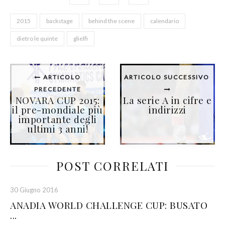
2015
backstage
behind the scene
calendario
dietro le quinte
glielfi
ARTICOLO
ARTICOLO SUCCESSIVO
PRECEDENTE
NOVARA CUP 2015:
La serie A in cifre e
il pre-mondiale più
indirizzi
importante degli
ultimi 3 anni!
POST CORRELATI
30 Giugno 2016
ANADIA WORLD CHALLENGE CUP: BUSATO
...