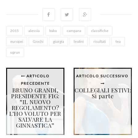
2015
alessia
baku
campana
classifiche
europei
Giochi
giorgia
leolini
risultati
tea
ugrun
ARTICOLO
ARTICOLO SUCCESSIVO
PRECEDENTE
BRUNO GRANDI,
COLLEGIALI ESTIVI:
PRESIDENTE FIG:
Si parte
“IL NUOVO
REGOLAMENTO?
L’HO VOLUTO PER
SALVARE LA
GINNASTICA”