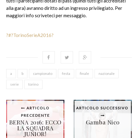
tutti i partecipanti dotati di pass (quindi tutti gli accreditati
alla gara) avranno diritto ad un ingresso privilegiato. Per
maggiori info scriveteci per messaggio.
?#?
TorinoSerieA2016?
a
b
campionato
festa
finale
nazionale
serie
torino
ARTICOLO
ARTICOLO SUCCESSIVO
PRECEDENTE
BERNA 2016: ECCO
Gamba Nico
LA SQUADRA
JUNIOR!