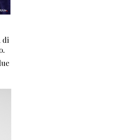
 di
o.
due