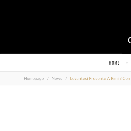
HOME
Homepage
/
News
/
Levantesi Presente A Rimini Con 