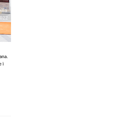
ana.
 i