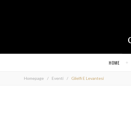
HOME
Homepage
/
Eventi
/
Glielfi E Levantesi