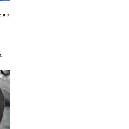
zzano
o.