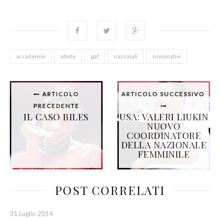
accademie
atlete
gaf
nazionali
nominativi
ARTICOLO
ARTICOLO SUCCESSIVO
PRECEDENTE
IL CASO BILES
USA: VALERI LIUKIN
NUOVO
COORDINATORE
DELLA NAZIONALE
FEMMINILE
POST CORRELATI
31 Luglio 2014