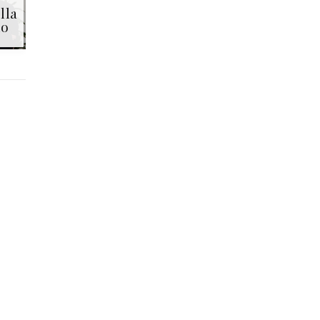
lla
io