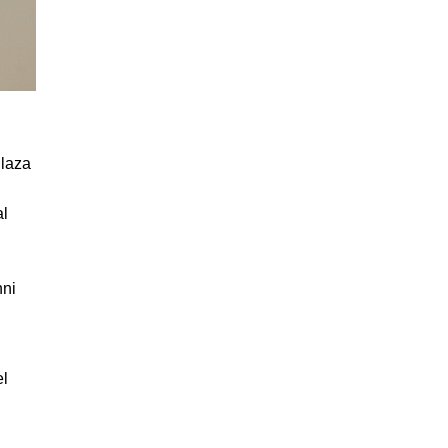
Plaza
al
nni
el