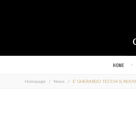
HOME
Homepage
/
News
/
E’ GHERARDO TECCHI IL NUOV