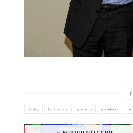
Agabio
federazione
gherardo
presidente
ric
ARTICOLO PRECEDENTE