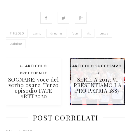
#rtt2020
camp
dreams
fate
rtt
texas
training
ARTICOLO
ARTICOLO SUCCESSIVO
PRECEDENTE
SOGNARE: voce del
SERIE A 2017: VI
verbo osare. Terzo
PRESENTIAMO LA
episodio FATE
PRO PATRIA 1883
#RTT2020
POST CORRELATI