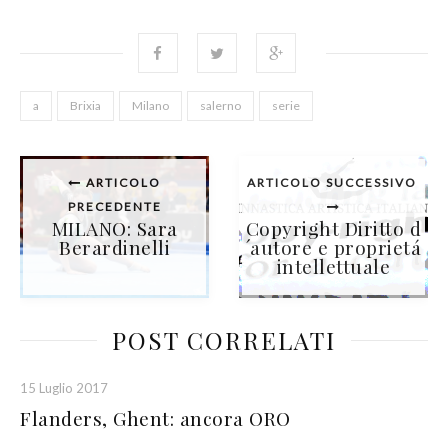
a
Brixia
Milano
salerno
serie
ARTICOLO
ARTICOLO SUCCESSIVO
PRECEDENTE
MILANO: Sara
Copyright Diritto d
Berardinelli
´autore e proprietá
intellettuale
POST CORRELATI
15 Luglio 2017
Flanders, Ghent: ancora ORO