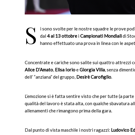
S
i sono svolte per le nostre squadre le prove pod
dal
4 al 13 ottobre
i
Campionati Mondiali
di Sto
hanno effettuato una prova in linea con le aspe
Concentrate e cariche sono salite sui quattro attrezzi 
Alice
D’Amato
,
Elisa Iorio
e
Giorgia Villa
, senza diment
dell’ “anziana” del gruppo,
Desirè Carofiglio
.
L’emozione si è fatta sentire visto che per tutte (a part
qualità del lavoro è stata alta, con qualche sbavatura a
allenamenti che rimangono prima della gara.
Dal punto di vista maschile i nostri ragazzi:
Ludovico Ed