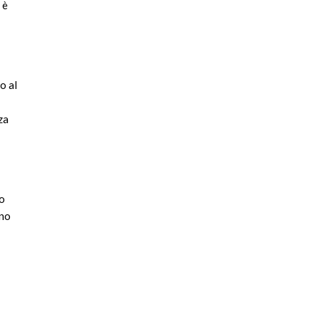
 è
o al
za
Lo
nno