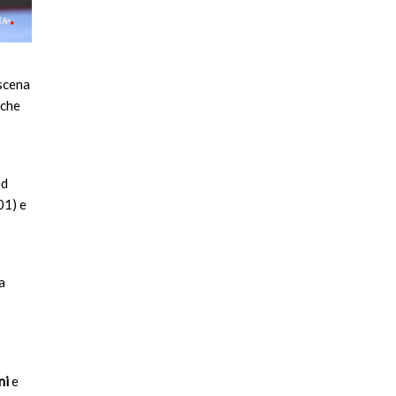
scena
 che
d
01) e
a
ni
e