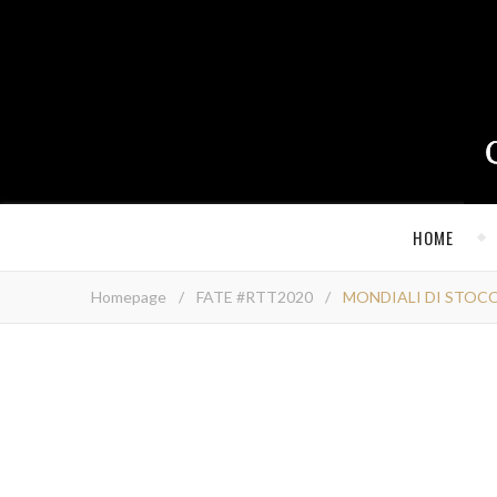
HOME
Homepage
/
FATE #RTT2020
/
MONDIALI DI STOCCAR