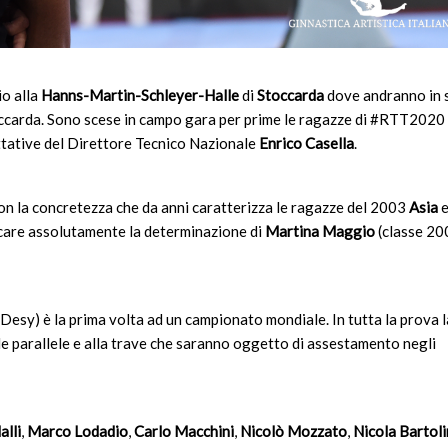
io alla
Hanns-Martin-Schleyer-Halle
di
Stoccarda
dove andranno in 
ccarda. Sono scese in campo gara per prime le ragazze di #RTT2020
ttative del Direttore Tecnico Nazionale
Enrico Casella
.
con la concretezza che da anni caratterizza le ragazze del 2003
Asia
e
icare assolutamente la determinazione di
Martina Maggio
(classe 20
e Desy) è la prima volta ad un campionato mondiale. In tutta la prova l
lle parallele e alla trave che saranno oggetto di assestamento negli
alli
,
Marco Lodadio
,
Carlo Macchini
,
Nicolò Mozzato
,
Nicola Bartoli