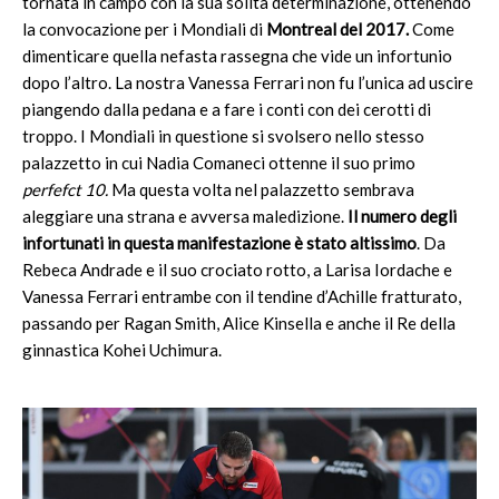
tornata in campo con la sua solita determinazione, ottenendo
la convocazione per i Mondiali di
Montreal del 2017.
Come
dimenticare quella nefasta rassegna che vide un infortunio
dopo l’altro. La nostra Vanessa Ferrari non fu l’unica ad uscire
piangendo dalla pedana e a fare i conti con dei cerotti di
troppo. I Mondiali in questione si svolsero nello stesso
palazzetto in cui Nadia Comaneci ottenne il suo primo
perfefct 10.
Ma questa volta nel palazzetto sembrava
aleggiare una strana e avversa maledizione.
Il numero degli
infortunati in questa manifestazione è stato altissimo
. Da
Rebeca Andrade e il suo crociato rotto, a Larisa Iordache e
Vanessa Ferrari entrambe con il tendine d’Achille fratturato,
passando per Ragan Smith, Alice Kinsella e anche il Re della
ginnastica Kohei Uchimura.