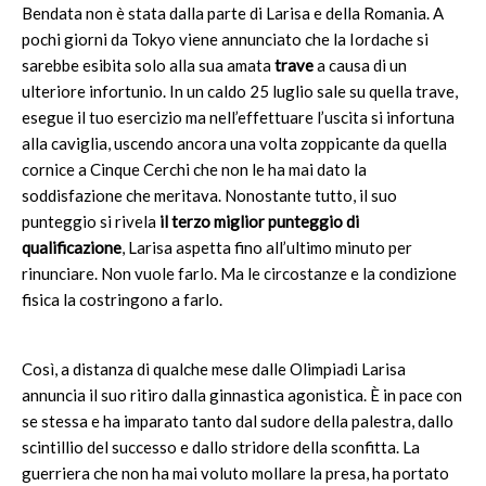
Bendata non è stata dalla parte di Larisa e della Romania. A
pochi giorni da Tokyo viene annunciato che la Iordache si
sarebbe esibita solo alla sua amata
trave
a causa di un
ulteriore infortunio. In un caldo 25 luglio sale su quella trave,
esegue il tuo esercizio ma nell’effettuare l’uscita si infortuna
alla caviglia, uscendo ancora una volta zoppicante da quella
cornice a Cinque Cerchi che non le ha mai dato la
soddisfazione che meritava. Nonostante tutto, il suo
punteggio si rivela
il terzo miglior punteggio di
qualificazione
, Larisa aspetta fino all’ultimo minuto per
rinunciare. Non vuole farlo. Ma le circostanze e la condizione
fisica la costringono a farlo.
Così, a distanza di qualche mese dalle Olimpiadi Larisa
annuncia il suo ritiro dalla ginnastica agonistica. È in pace con
se stessa e ha imparato tanto dal sudore della palestra, dallo
scintillio del successo e dallo stridore della sconfitta. La
guerriera che non ha mai voluto mollare la presa, ha portato