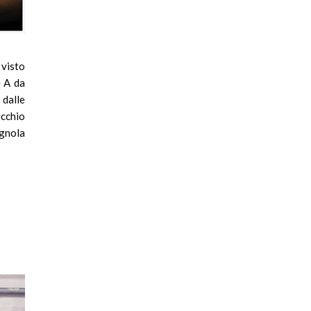
 visto
e A da
 dalle
occhio
agnola