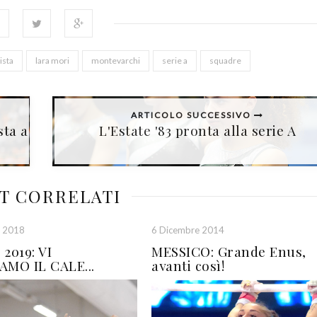
ista
lara mori
montevarchi
serie a
squadre
ARTICOLO SUCCESSIVO
sta a
L'Estate '83 pronta alla serie A
T CORRELATI
e 2018
6 Dicembre 2014
2019: VI
MESSICO: Grande Enus,
AMO IL CALE...
avanti così!