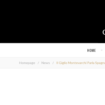
HOME
Homepage
/
News
/
Il Giglio Montevarchi Parla Spagn