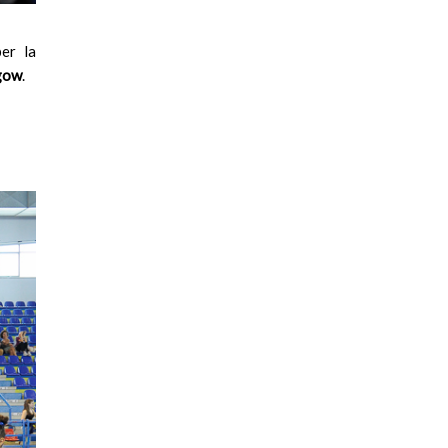
per la
gow
.