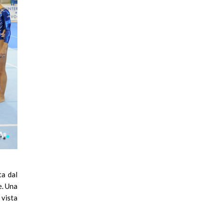
ta dal
e. Una
 vista