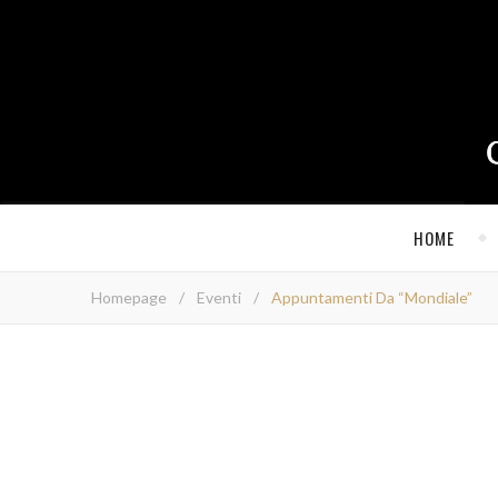
HOME
Homepage
/
Eventi
/
Appuntamenti Da “Mondiale”