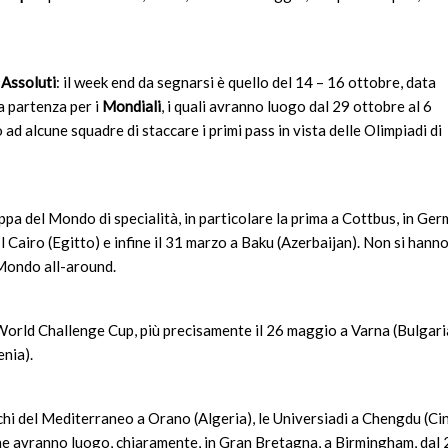
 Assoluti
: il week end da segnarsi è quello del 14 – 16 ottobre, data
a partenza per i
Mondiali
, i quali avranno luogo dal 29 ottobre al 6
 alcune squadre di staccare i primi pass in vista delle Olimpiadi di
ppa del Mondo di specialità, in particolare la prima a Cottbus, in Ger
l Cairo (Egitto) e infine il 31 marzo a Baku (Azerbaijan). Non si hanno
 Mondo all-around.
orld Challenge Cup, più precisamente il 26 maggio a Varna (Bulgaria)
enia).
chi del Mediterraneo a Orano (Algeria), le Universiadi a Chengdu (Ci
che avranno luogo, chiaramente, in Gran Bretagna, a Birmingham, dal 