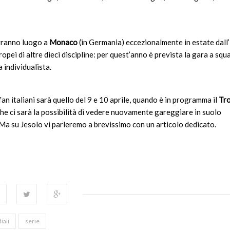
avranno luogo a
Monaco
(in Germania) eccezionalmente in estate dall’
opei di altre dieci discipline: per quest’anno è prevista la gara a squ
a individualista.
an italiani sarà quello del 9 e 10 aprile, quando è in programma il
Tr
 che ci sarà la possibilità di vedere nuovamente gareggiare in suolo
. Ma su Jesolo vi parleremo a brevissimo con un articolo dedicato.
iali
serie