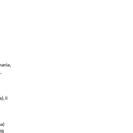
mania,
,
, il
na)
28