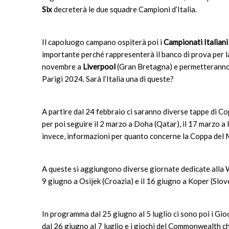
Six
decreterà le due squadre Campioni d’Italia.
Il capoluogo campano ospiterà poi i
Campionati Italiani
importante perché rappresenterà il banco di prova per l
novembre a
Liverpool
(Gran Bretagna) e permetteranno ad
Parigi 2024. Sarà l’Italia una di queste?
A partire dal 24 febbraio ci saranno diverse tappe di Co
per poi seguire il 2 marzo a Doha (Qatar), il 17 marzo a I
invece, informazioni per quanto concerne la Coppa del
A queste si aggiungono diverse giornate dedicate alla W
9 giugno a Osijek (Croazia) e il 16 giugno a Koper (Slov
In programma dal 25 giugno al 5 luglio ci sono poi i Gio
dal 26 giugno al 7 luglio e i giochi del Commonwealth 