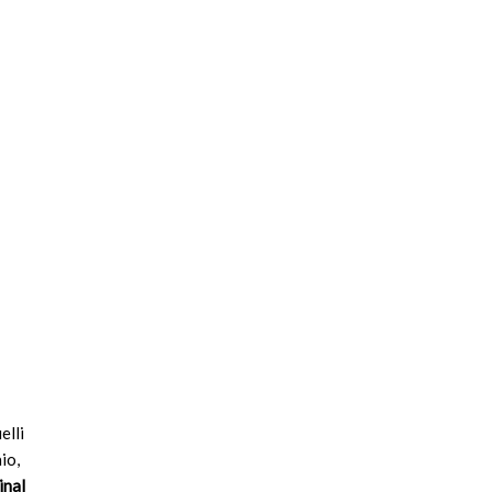
elli
io,
inal