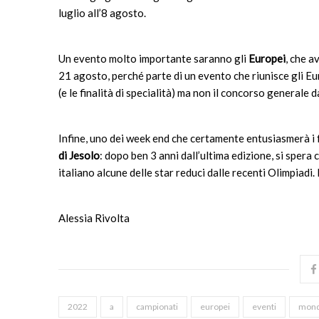
luglio all’8 agosto.
Un evento molto importante saranno gli
Europei
, che 
21 agosto, perché parte di un evento che riunisce gli Eur
(e le finalità di specialità) ma non il concorso generale d
Infine, uno dei week end che certamente entusiasmerà i f
di Jesolo
: dopo ben 3 anni dall’ultima edizione, si spera
italiano alcune delle star reduci dalle recenti Olimpiadi
Alessia Rivolta
2022
a
campionati
europei
eventi
mond