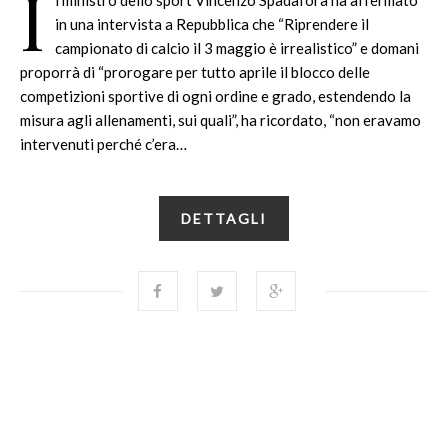
I
l ministro dello sport Vincenzo Spadafora ha affermato
in una intervista a Repubblica che “Riprendere il
campionato di calcio il 3 maggio è irrealistico” e domani
proporrà di “prorogare per tutto aprile il blocco delle
competizioni sportive di ogni ordine e grado, estendendo la
misura agli allenamenti, sui quali”, ha ricordato, “non eravamo
intervenuti perché c’era…
DETTAGLI