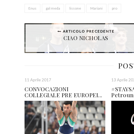
Enus
gal meda
lissone
Mariani
pro
ARTICOLO PRECEDENTE
CIAO NICHOLAS
POS
11 Aprile 2017
13 Aprile 2
CONVOCAZIONI
#STAYSA
COLLEGIALE PRE EUROPEI...
Petrouni