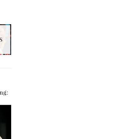
S
ng: