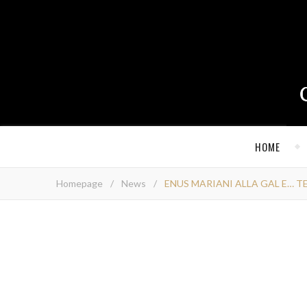
HOME
Homepage
/
News
/
ENUS MARIANI ALLA GAL E… 