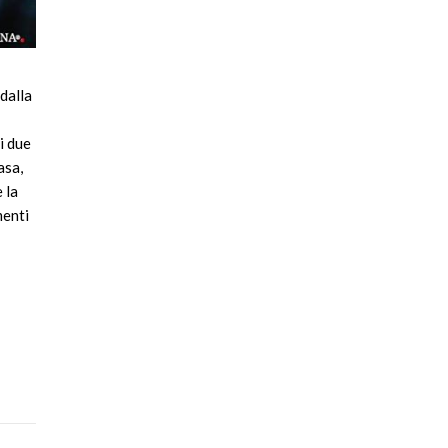
dalla
i due
asa,
 la
menti