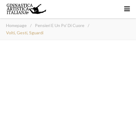
Homepage
/
Pensieri E Un Po' Di Cuore
/
Volti, Gesti, Sguardi