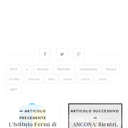
2015
a
Ancona
Bartolini
campionato
fasana
Ferlito
Ferrari
foto
macrì
rocca
serie
ugrin
ARTICOLO
ARTICOLO SUCCESSIVO
PRECEDENTE
L'Istituto Fermi di
ANCONA: Rientri,